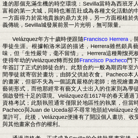
逢的那個充滿生機的時空環境：
Sevilla
當時為西班牙
富裕的第一大城，同時也漸茁壯成為各種文化活動的
一方面得力於當地貴族的鼎力支持，另一方面根植於
義傳統，
Sevilla
城發展前景一片光明，無可限量。
Velázquez
年方十歲時便跟隨
Francisco Herrera
，
學徒生涯。根據帕洛米諾的描述，
Herrera
雖然頗具
味，但「生性嚴苛，毫不留情」。
Herrera
這種剛愎死
使得年幼的
Velázquez
轉而投師
Francisco Pacheco
門
年簽訂了正式的師徒合約。此類合約一般為期四年至
間學徒就寄宿於畫坊，由師父供給衣食。
Pacheco
本
的畫家，但卻不失為一個認真嚴格的老師；他視繪畫
藝術形式，而他那經常有藝文人士出入的住家則為學
個啟發性十足的環境。
Velázquez
在
1617
年的春天通過
資格考試；此類執照通常僅限於地區性的執業，但當
Pacheco
與
Juan de Uceda
卻不尋常地頒給
Velázquez
業許可。此後，
Velázquez
便擁有了開設個人畫坊、收
與其他畫家合作的權利。