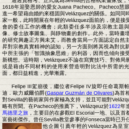
通過資格考、正式成為
Sevilla
的合格執業畫家後，
1618
年迎娶恩師的愛女
Juana Pacheco
。
Pacheco
慧
進一希望藉由婚約來穩固與
Velázquez
的關係。如同同
家一般，此時開展在年輕的
Velázquez
面前的，便是接
會的委任工作的機會；此類委任多半涉及宗教主題
像、修士故事圖集、與靜物畫的創作。此外，當時畫
的研究興趣正方興未艾，而教會當局一方面認定自然
昇對宗教真實精神的認知，另一方面則將其視為對抗
中所主張的「智識抽象思維」的利器，因而也傾向接
新構想。這時期，
Velázquez
不論在寫實技巧、對佈局
或是藉由不同材料的使用來營造明對比法中所需的
面，都日益精進，光華漸露。
Felipe III
駕崩後，繼位者
Felipe IV
旋即任命葛斯
迪．歐力威爾伯爵
(
Gaspar Guzmán de Olivares
)
為首
對
Sevilla
的藝術家與作家極為支持，並且可能對
Velázq
略有所聞。在
Pacheco
的推薦下，
Velázqeuz
於
1622
年
馬德里之旅
，主要目的在參觀
El Escorial
一地、以及首
富藝術傑作。曾任
Sevilla
教堂參事的
Fonseca
當時已升
他企圖引薦年輕的
Velázquez
為皇室