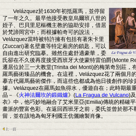
Velázquez
於
1630
年初抵羅馬，並停留
了一年之久。最早他接受教皇烏爾班八世的
姪子、巴貝里尼樞機主教的協助安排，借居
於梵諦岡宮中；而根據帕奇可的說法，
Velázquez
當時被特許擁有包括有著朱卡里
(Zuccari)
著名壁畫等特定廂房的鎖匙，可以
自由進出研究臨摹。雖然住處舒適豪華，委
氏卻在不久後再度接受西班牙大使蒙特雷伯爵
(Monte R
遷居位於三一大教堂
(Trinita dei Monti)
的梅第奇別莊，
羅馬藝術臻品的機會。在這裡，
Velázquez
花了兩個月
摹古代羅馬藝術傑作，而這些也都成為他日後創作的珍
據。
Velázquez
在羅馬如魚得水，優遊自在；此時期最
品－《
火神法爾坎的鍛鐵爐
》
(
La Fragua de Vulcano
)
及
衣》中，他巧妙地融合了艾米里亞
(Emilia)
傳統的精確平
畫派的豐富色彩。在返回西班牙之前，委氏並曾於那不
留，並在該地為匈牙利國王伉儷繪製肖像。