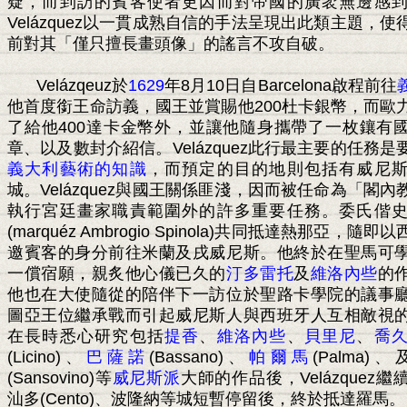
疑，而到訪的賓客使者更因而對帝國的廣袤無邊感
Velázquez
以一貫成熟自信的手法呈現出此類主題，使
前對其「僅只擅長畫頭像」的謠言不攻自破。
Velázqeuz
於
1629
年
8
月
10
日自
Barcelona
啟程前往
他首度銜王命訪義，國王並賞賜他
200
杜卡銀幣，而歐
了給他
400
達卡金幣外，並讓他隨身攜帶了一枚鑲有
章、以及數封介紹信。
Velázquez
此行最主要的任務是
義大利藝術的知識
，而預定的目的地則包括有威尼
城。
Velázquez
與國王關係匪淺，因而被任命為「閣內
執行宮廷畫家職責範圍外的許多重要任務。委氏偕
(marquéz Ambrogio Spinola)
共同抵達熱那亞，隨即以
邀賓客的身分前往米蘭及戌威尼斯。他終於在聖馬可
一償宿願，親炙他心儀已久的
汀多雷托
及
維洛內些
的
他也在大使隨從的陪伴下一訪位於聖路卡學院的議事
圖亞王位繼承戰而引起威尼斯人與西班牙人互相敵視
在長時悉心研究包括
提香
、
維洛內些
、
貝里尼
、
喬
(Licino)
、
巴薩諾
(Bassano)
、
帕爾馬
(Palma)
、
(Sansovino)
等
威尼斯派
大師的作品後，
Velázquez
繼
汕多
(Cento)
、波隆納等城短暫停留後，終於抵達羅馬。