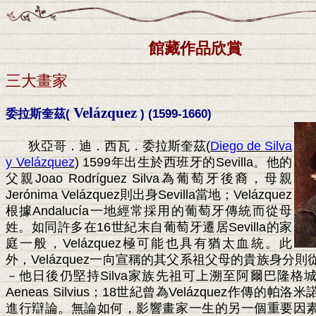
館藏作品欣賞
三大畫家
Velázquez
委拉斯奎茲
(
) (1599-1660)
狄亞哥．迪．西瓦．委拉斯奎茲
(
Diego de Silva
y Velázquez
) 1599
年出生於西班牙的
Sevilla
。他的
父親
Joao Rodríguez Silva
為葡萄牙後裔，母親
Jerónima Velázquez
則出身
Sevilla
當地；
Velázquez
根據
Andalucía
一地經常採用的葡萄牙傳統而從母
姓。如同許多在
16
世紀末自葡萄牙遷居
Sevilla
的家
庭一般，
Velázquez
極可能也具有猶太血統。此
外，
Velázquez
一向宣稱的其父系祖父母的貴族身分則
－他日後仍堅持
Silva
家族先祖可上溯至阿爾巴隆格
Aeneas Silvius
；
18
世紀曾為
Velázquez
作傳的帕洛米
進行辯論。無論如何，影響畫家一生的另一個重要因