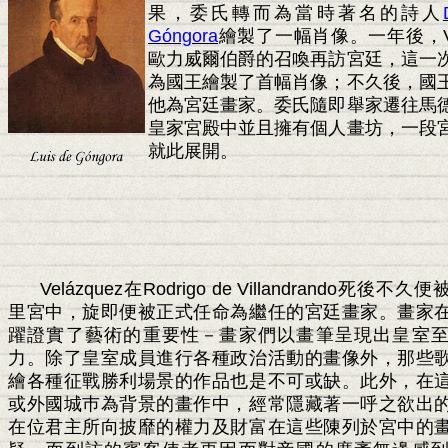
果，委氏轉而為當時著名的詩人
Góngora
繪製了一幅肖像。一年後，
歐力威爾伯爵的召喚再訪宮廷，這一
為國王繪製了首幅肖像；不久後，國
他為宮廷畫家。委氏隨即舉家遷往馬
皇家宮殿中並且擁有個人畫坊，一段
就此展開。
Velázquez
在
Rodrigo de Villandrando
死後不久便
里宮中，旋即便被正式任命為繼任的宮廷畫家。畫家
躍證實了藝術的重要性－畫家們以畫筆呈現出皇室
力。除了皇室成員進行各種政治活動的畫像外，那些
繪各種征戰勝利場景的作品也是不可或缺。此外，在
或外國城巿為背景的畫作中，經常隱藏著一呼之欲出
在位君主所向披靡的權力及財富在這些陳列於宮中的